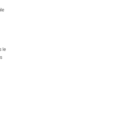
ile
s le
ls