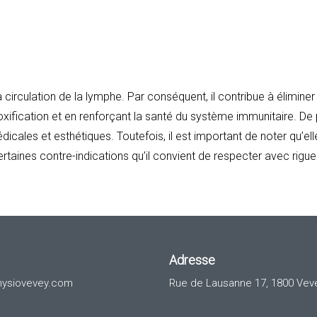
circulation de la lymphe. Par conséquent, il contribue à éliminer
oxification et en renforçant la santé du système immunitaire. De 
édicales et esthétiques. Toutefois, il est important de noter qu’ell
taines contre-indications qu’il convient de respecter avec rigue
Adresse
hysiovevey.com
Rue de Lausanne 17, 1800 Vev