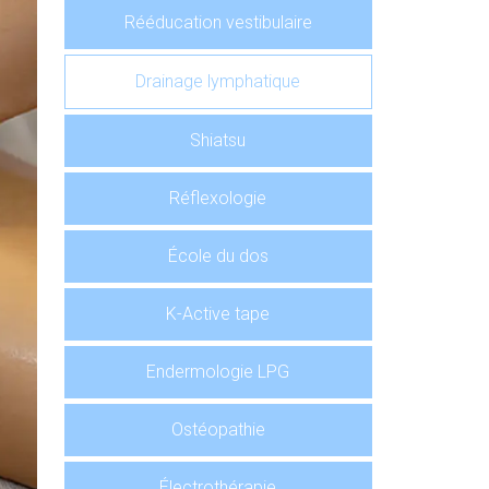
Rééducation vestibulaire
Drainage lymphatique
Shiatsu
Réflexologie
École du dos
K-Active tape
Endermologie LPG
Ostéopathie
Électrothérapie