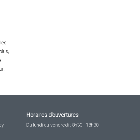
 les
plus,
e
ur.
Horaires d'ouvertures
ey
Du lundi au vendredi : 8h30 - 18h30