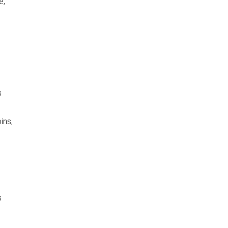
e,
s
ins,
s