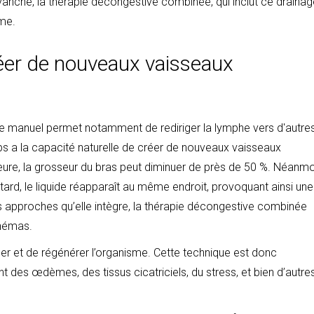
anche, la thérapie décongestive combinée, qui inclut ce drainag
rme.
réer de nouveaux vaisseaux
 manuel permet notamment de rediriger la lymphe vers d'autre
rps a la capacité naturelle de créer de nouveaux vaisseaux
ure, la grosseur du bras peut diminuer de près de 50 %. Néanmo
tard, le liquide réapparaît au même endroit, provoquant ainsi une
es approches qu’elle intègre, la thérapie décongestive combinée
chémas.
ier et de régénérer l’organisme. Cette technique est donc
des œdèmes, des tissus cicatriciels, du stress, et bien d’autre