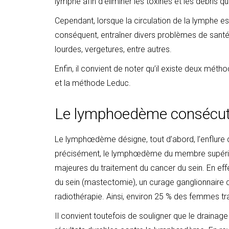
lymphe afin d’éliminer les toxines et les débris qu
Cependant, lorsque la circulation de la lymphe est 
conséquent, entraîner divers problèmes de santé 
lourdes, vergetures, entre autres.
Enfin, il convient de noter qu’il existe deux mé
et la méthode Leduc.
Le lymphoedème consécuti
Le lymphœdème désigne, tout d’abord, l’enflure
précisément, le lymphœdème du membre supérieu
majeures du traitement du cancer du sein. En effe
du sein (mastectomie), un curage ganglionnaire d
radiothérapie. Ainsi, environ 25 % des femmes tr
Il convient toutefois de souligner que le drainag