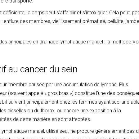
’elle transporte.
déficiente, le corps peut s’affaiblir et s’intoxiquer. Cela peut, par
: enflure des membres, vieillissement prématuré, cellulite, jamb
thodes principales en drainage lymphatique manuel : la méthode V
f au cancer du sein
 d’un membre causée par une accumulation de lymphe. Plus
r (souvent appelé « gros bras ») constitue l’une des conséqu
t, il survient principalement chez les femmes ayant subi une abl
es aisselles ou du thorax, ou encore une exposition à la
aitées de cette manière en sont affectées.
e lymphatique manuel, utilisé seul, ne procure généralement pas 